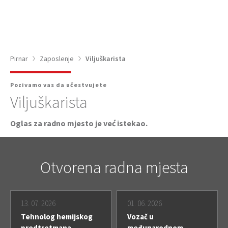
Pirnar
Zaposlenje
Viljuškarista
Pozivamo vas da učestvujete
Viljuškarista
Oglas za radno mjesto je već istekao.
Otvorena radna mjesta
13. 07. 2026
01. 06. 2026
Tehnolog hemijskog
Vozač u
predtretmana
međunarodnom