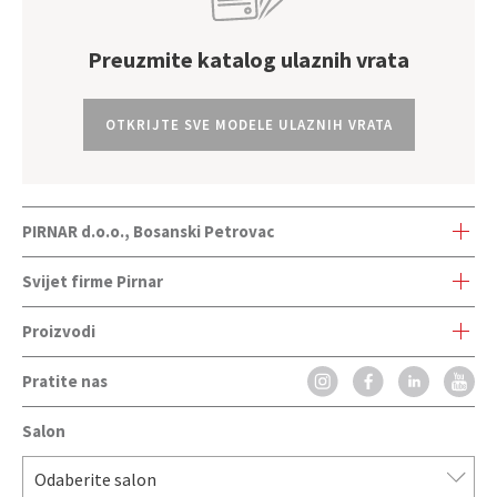
Preuzmite katalog ulaznih vrata
OTKRIJTE SVE MODELE ULAZNIH VRATA
PIRNAR d.o.o., Bosanski Petrovac
Poslovna zona Gorinčani bb.
Svijet firme Pirnar
77250 Bosanski Petrovac
Proizvodi
Svijet firme Pirnar
E:
info@pirnar.ba
T:
+387 619 870 01
Pratite nas
Ulazna vrata
Nagrade i inovacije
Salon
Aluminijska ulazna vrata
VersusBronze
Drvena ulazna vrata
Salon