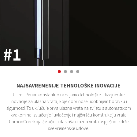
#1
NAJSAVREMENIJE TEHNOLOŠKE INOVACIJE
U firmi Pirnar konstantno razvijamo tehnološke i dizajnerske
inovacije za ulazna vrata, koje doprinose udobnijem boravku i
sigurnosti. To uključuje prva ulazna vrata na svijetu s automatskom
kvakom na izvlačenje i uvlačenje i najčvršću konstrukciju vrata
CarbonCore koja će učiniti da vaša ulazna vrata uspješno izdrže
sve vremenske uslove.