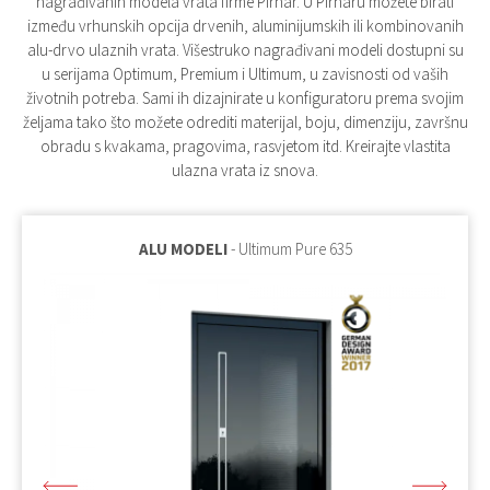
nagrađivanih modela vrata firme Pirnar. U Pirnaru možete birati
između vrhunskih opcija drvenih, aluminijumskih ili kombinovanih
alu-drvo ulaznih vrata. Višestruko nagrađivani modeli dostupni su
u serijama Optimum, Premium i Ultimum, u zavisnosti od vaših
životnih potreba. Sami ih dizajnirate u konfiguratoru prema svojim
željama tako što možete odrediti materijal, boju, dimenziju, završnu
obradu s kvakama, pragovima, rasvjetom itd. Kreirajte vlastita
ulazna vrata iz snova.
ALU MODELI
- Ultimum Pure 635