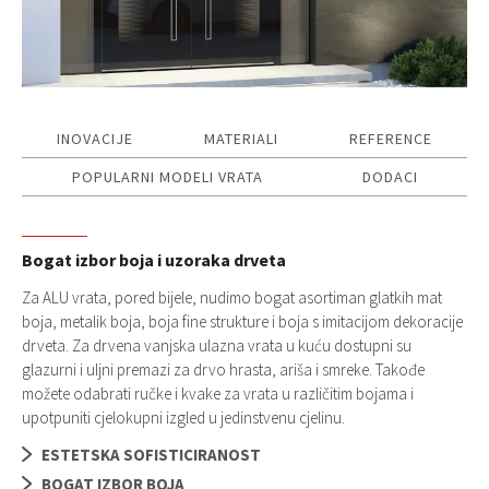
INOVACIJE
MATERIALI
REFERENCE
POPULARNI MODELI VRATA
DODACI
Bogat izbor boja i uzoraka drveta
Za ALU vrata, pored bijele, nudimo bogat asortiman glatkih mat
boja, metalik boja, boja fine strukture i boja s imitacijom dekoracije
drveta. Za drvena vanjska ulazna vrata u kuću dostupni su
glazurni i uljni premazi za drvo hrasta, ariša i smreke. Takođe
možete odabrati ručke i kvake za vrata u različitim bojama i
upotpuniti cjelokupni izgled u jedinstvenu cjelinu.
ESTETSKA SOFISTICIRANOST
BOGAT IZBOR BOJA