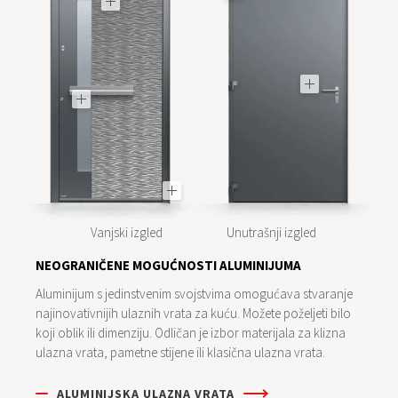
Aluminijum je lagan, ali izuzetno jak materijal
OKOVI
koji cijelu konstrukciju čini izuzetno izdržljivom s
KRILO VRATA
Možete se odlučiti za vidljive ili skr
dugim vijekom trajanja.
Možete birati između neograničenih opcija boja i
beskrajnih opcija površinske obrade. Kombinujte
ih i s drvetom.
KVAKA
KVAKE
Postoji nekoliko vr
Širok spektar kvaka dostupan je u različitim
okruglih, pravougao
dužinama, oblicima i bojama. Osvijetlite ih,
verziji Nero Edition
personalizirajte ili opremite čitačem otisaka
prstiju.
ZAŠTITNO-UKRASNA LAJSNA
Estetska i praktična završna obrada krila vrata j
Vanjski izgled
Unutrašnji izgled
zaštitno-ukrasna lajsna od inoxa koja se dodatn
NEOGRANIČENE MOGUĆNOSTI ALUMINIJUMA
može obogatiti LUX rasvjetom.
Aluminijum s jedinstvenim svojstvima omogućava stvaranje
najinovativnijih ulaznih vrata za kuću. Možete poželjeti bilo
koji oblik ili dimenziju. Odličan je izbor materijala za klizna
ulazna vrata, pametne stijene ili klasična ulazna vrata.
ALUMINIJSKA ULAZNA VRATA