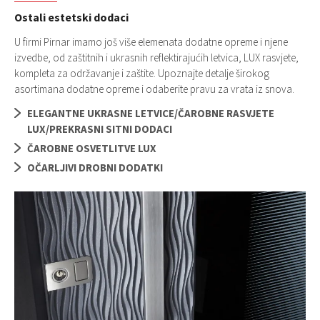
Ostali estetski dodaci
U firmi Pirnar imamo još više elemenata dodatne opreme i njene
izvedbe, od zaštitnih i ukrasnih reflektirajućih letvica, LUX rasvjete,
kompleta za održavanje i zaštite. Upoznajte detalje širokog
asortimana dodatne opreme i odaberite pravu za vrata iz snova.
ELEGANTNE UKRASNE LETVICE/ČAROBNE RASVJETE
LUX/PREKRASNI SITNI DODACI
ČAROBNE OSVETLITVE LUX
OČARLJIVI DROBNI DODATKI