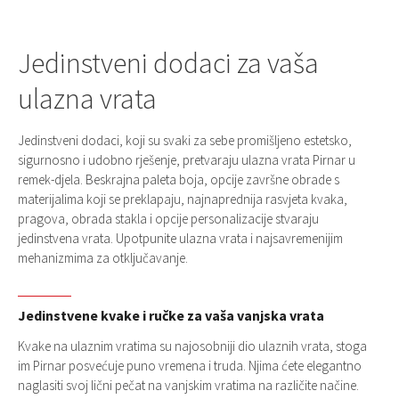
Jedinstveni dodaci za vaša
ulazna vrata
Jedinstveni dodaci, koji su svaki za sebe promišljeno estetsko,
sigurnosno i udobno rješenje, pretvaraju ulazna vrata Pirnar u
remek-djela. Beskrajna paleta boja, opcije završne obrade s
materijalima koji se preklapaju, najnaprednija rasvjeta kvaka,
pragova, obrada stakla i opcije personalizacije stvaraju
jedinstvena vrata. Upotpunite ulazna vrata i najsavremenijim
mehanizmima za otključavanje.
Jedinstvene kvake i ručke za vaša vanjska vrata
Kvake na ulaznim vratima su najosobniji dio ulaznih vrata, stoga
im Pirnar posvećuje puno vremena i truda. Njima ćete elegantno
naglasiti svoj lični pečat na vanjskim vratima na različite načine.