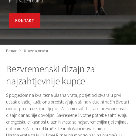
mir u vašem domu.
KONTAKT
Pirnar
Ulazna vrata
Bezvremenski dizajn za
najzahtjevnije kupce
S pogledom na kvalitetna ulazna vrata, posjetioci stvaraju prvi
utisak o vašoj kući; ona predstavljaju vaš individualni način života i
odnos prema dizajnu i ljepoti. Ali samo sofisticiran i bezvremenski
dizajn danas nije dovoljan. Savremene životne potrebe zahtijevaju
energetsku efikasnost ulaznih vrata sa najsavremenijim rješenjima,
dobrom zaštitom od krađe i tehnološkim inovacijama.
Ulazna vrata za kuću firme Pirnar na mnogo načina premašuju