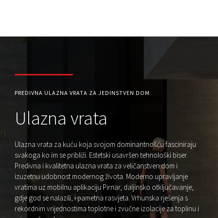
PREDIVNA ULAZNA VRATA ZA JEDINSTVEN DOM
Ulazna vrata
Ulazna vrata za kuću koja svojom dominantnošću fasciniraju
svakoga ko im se približi. Estetski usavršen tehnološki biser.
Predivna i kvalitetna ulazna vrata za veličanstven dom i
izuzetnu udobnost modernog života. Moderno upravljanje
vratima uz mobilnu aplikaciju Pirnar, daljinsko otključavanje,
gdje god se nalazili, i pametna rasvjeta. Vrhunska rješenja s
rekordnim vrijednostima toplotne i zvučne izolacije za toplinu i